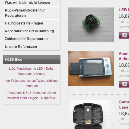
Was wir leider nicht können
USB 
Rück-Versandkosten für
Reparaturen
16,8
( inkl.
Häufig gestellte Fragen
Lieferz
Reparatur vor Ort in Hamburg
Zahlarten für Reparaturen
Unsere Referenzen
Acer
Akku
H186 Blog
18,0
LIDL Pendelleuchte LED - Selbst
( inkl.
Reparatur Anleitung
Lieferz
Isel Fräsmaschine auf Wasserkühlng
umbauen.
Panasonic DECT Schnurlostelefon
will nicht mehr klingeln - Reparatur.
Garm
Case
18,9
( inkl.
Lieferz