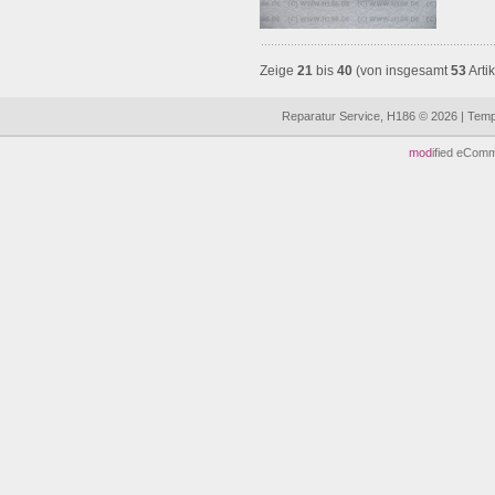
Zeige
21
bis
40
(von insgesamt
53
Arti
Reparatur Service, H186 © 2026 | Tem
mod
ified eCom