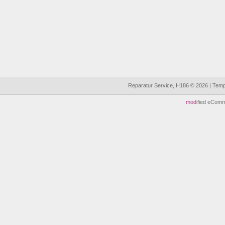
Reparatur Service, H186 © 2026 | Tem
mod
ified eCom