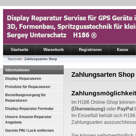
Startseite
Warenkorb
Registrieren
Kasse
Startseite
»
Zahlungsarten Shop
Informationen
Zahlungsarten Shop
Display Reparaturen
Preisliste für Reparaturen
Zahlungsmöglichkeit
Bestellungsvorgang für
Reparaturen
Im H186 Online-Shop können
(Überweisung)
oder
PayPal
b
Display-Reparatur Formular
Im Einzelfall behält sich H18
Unsere Amazon Reparatur
Zahlungsarten auszuschliess
Angebote
Garmin PIN / Lock entfernen
Sie können selbstvertändlich