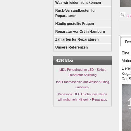
Was wir leider nicht können
Rück-Versandkosten für
Reparaturen
Bil
Häufig gestellte Fragen
Reparatur vor Ort in Hamburg
Zahlarten für Reparaturen
Det
Unsere Referenzen
Eine 
Mater
H186 Blog
Liefe
LIDL Pendelleuchte LED - Selbst
Kuga
Reparatur Anleitung
Der S
Isel Fräsmaschine auf Wasserkühlng
umbauen.
Panasonic DECT Schnurlostelefon
will nicht mehr klingeln - Reparatur.